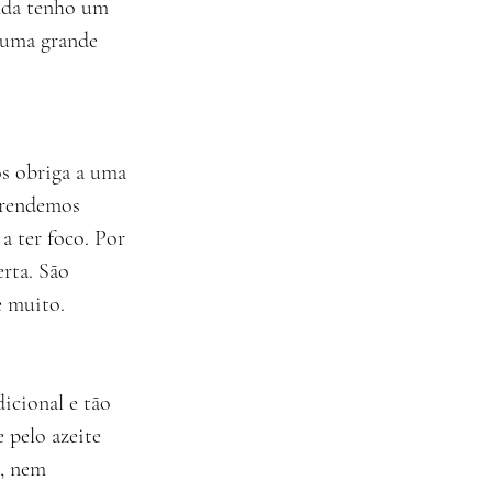
nda tenho um 
 uma grande 
s obriga a uma 
prendemos 
a ter foco. Por 
rta. São 
e muito.
icional e tão 
 pelo azeite 
, nem 