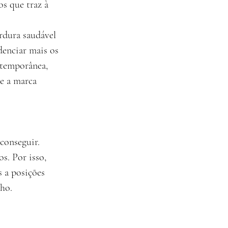
s que traz à 
rdura saudável 
denciar mais os 
ntemporânea, 
e a marca 
conseguir.
s. Por isso, 
 a posições 
nho.