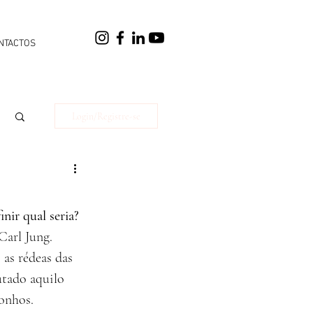
NTACTOS
Login/Registre-se
nir qual seria?
Carl Jung.
as rédeas das 
utado aquilo 
onhos.