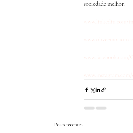
sociedade melhor.
www.linkedin.com/in/
www.oliveemotion.c
www.facebook.com/O
www.instagram.com/
Posts recentes