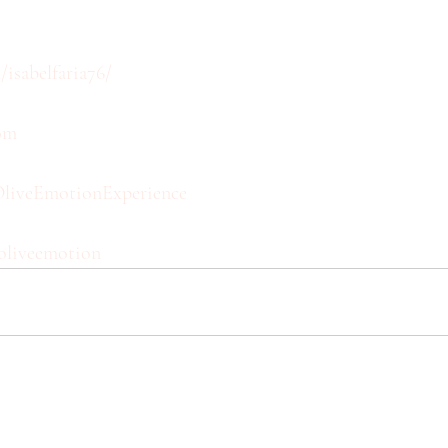
isabelfaria76/
om
liveEmotionExperience
oliveemotion