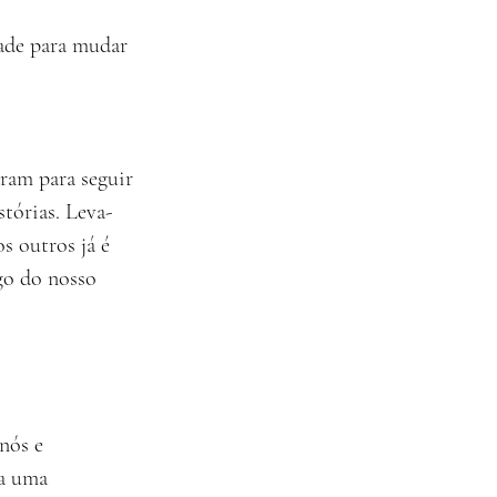
ade para mudar 
ram para seguir 
tórias. Leva-
s outros já é 
o do nosso 
nós e 
a uma 