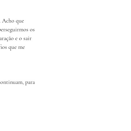
. Acho que 
perseguirmos os 
ração e o sair 
fios que me 
continuam, para 