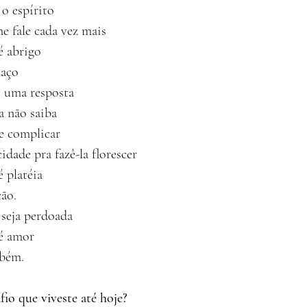
 o espírito
me fale cada vez mais
é abrigo
saço
e uma resposta
 não saiba
e complicar
idade pra fazê-la florescer
 platéia
ção.
seja perdoada
é amor
mbém.
fio que viveste até hoje?