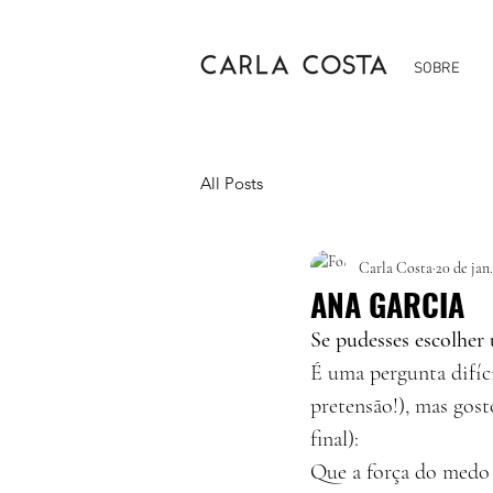
SOBRE
All Posts
Carla Costa
20 de jan
ANA GARCIA
Se pudesses escolher 
É uma pergunta difíc
pretensão!), mas gos
final):
Que a força do medo