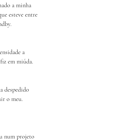
nhado a minha 
ue esteve entre 
ndby.
ensidade a 
 fiz em miúda.
ha despedido 
uir o meu.
eu num projeto 