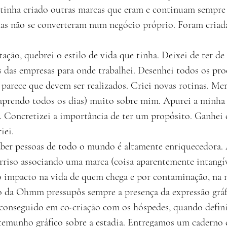
 tinha criado outras marcas que eram e continuam sempre 
s não se converteram num negócio próprio. Foram criada
ção, quebrei o estilo de vida que tinha. Deixei de ter de
s das empresas para onde trabalhei. Desenhei todos os pro
arece que devem ser realizados. Criei novas rotinas. Me
prendo todos os dias) muito sobre mim. Apurei a minha 
r. Concretizei a importância de ter um propósito. Ganhei 
iei.
eber pessoas de todo o mundo é altamente enriquecedora.
riso associando uma marca (coisa aparentemente intangível
 impacto na vida de quem chega e por contaminação, na 
o da Ohmm pressupôs sempre a presença da expressão gráfi
 conseguido em co-criação com os hóspedes, quando defini
temunho gráfico sobre a estadia. Entregamos um caderno e