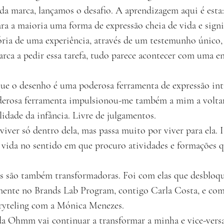
da marca, lançamos o desafio. A aprendizagem aqui é esta
ra a maioria uma forma de expressão cheia de vida e signi
ria de uma experiência, através de um testemunho único, 
arca a pedir essa tarefa, tudo parece acontecer com uma e
que o desenho é uma poderosa ferramenta de expressão int
derosa ferramenta impulsionou-me também a mim a voltar 
lidade da infância. Livre de julgamentos.
iver só dentro dela, mas passa muito por viver para ela. I
vida no sentido em que procuro atividades e formações q
las são também transformadoras. Foi com elas que desbloq
ente no Brands Lab Program, contigo Carla Costa, e com
ryteling com a Mónica Menezes.
a Ohmm vai continuar a transformar a minha e vice-versa.