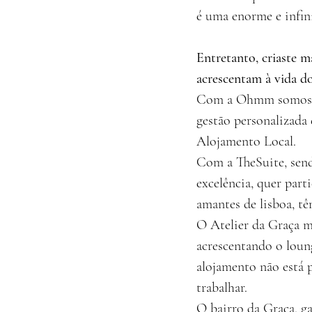
é uma enorme e infin
Entretanto, criaste m
acrescentam à vida do
Com a Ohmm somos os 
gestão personalizada 
Alojamento Local.
Com a TheSuite, send
excelência, quer part
amantes de lisboa, tê
O Atelier da Graça ma
acrescentando o loun
alojamento não está 
trabalhar.
O bairro da Graça, g