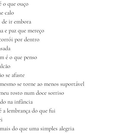
é o que ouço
e calo
 de ir embora
ma e paz que mereço
corrói por dentro
nsada
m é o que penso
ulcão
o se afaste
 mesmo se torne ao menos suportável
a meu rosto num doce sorriso
do na infância
 a lembrança do que fui
ei
 mais do que uma simples alegria