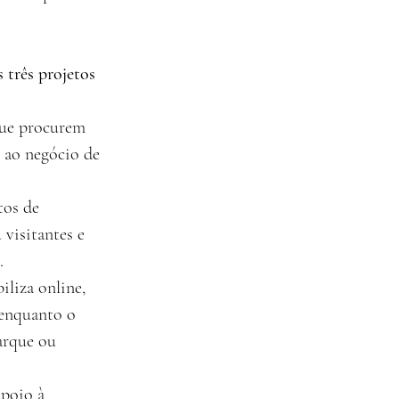
 três projetos 
que procurem 
o ao negócio de 
tos de 
 visitantes e 
.
liza online, 
enquanto o 
arque ou 
poio à 