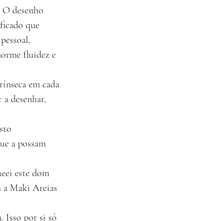
: O desenho 
ficado que 
pessoal, 
norme fluidez e 
rínseca em cada 
a desenhar, 
sto 
ue a possam 
ueei este dom 
 a Maki Areias 
 Isso por si só 