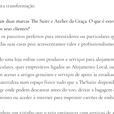
ita transformação.
ais duas marcas The Suite e Atelier da Graça. O que é estes
s seus clientes?
parceiros perfeitos para investidores ou particulares 
das suas casas pois acrescentamos valor e profissionalism
o uma loja online com produtos e serviços para alojamen
iculares, quer empresários ligados ao Alojamento Local, ou
m acesso a artigos genuínos e serviços de apoio às estadias
terializa num espaço físico tudo que a TheSuite disponibi
ge onde podem descansar antes do voo, deixar a bagagem 
pronto ou aceder à internet para imprimir cartões de emb
anhou um vizinho que o veio enriquecer com serviços de a