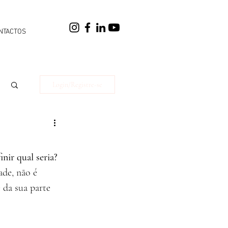
NTACTOS
Login/Registre-se
nir qual seria?
de, não é 
da sua parte 