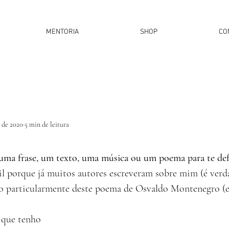
MENTORIA
SHOP
CO
. de 2020
5 min de leitura
uma frase, um texto, uma música ou um poema para te defi
il porque já muitos autores escreveram sobre mim (é verda
to particularmente deste poema de Osvaldo Montenegro (e 
 que tenho