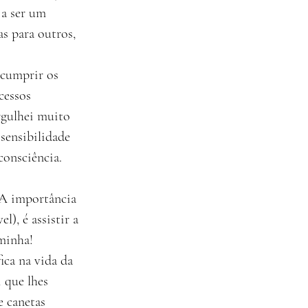
a ser um 
s para outros, 
 cumprir os 
cessos 
rgulhei muito 
sensibilidade 
consciência.
 A importância 
), é assistir a 
minha!
ca na vida da 
 que lhes 
 canetas 