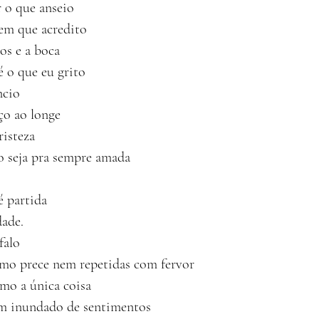
 o que anseio
em que acredito
os e a boca
 o que eu grito
ncio
ço ao longe
risteza
o seja pra sempre amada
 partida
dade.
falo
mo prece nem repetidas com fervor
omo a única coisa
m inundado de sentimentos