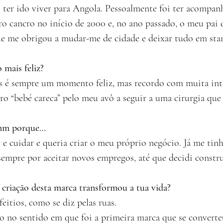
i ter ido viver para Angola. Pessoalmente foi ter acompa
o cancro no início de 2000 e, no ano passado, o meu pai q
que me obrigou a mudar-me de cidade e deixar tudo em sta
 mais feliz?
s é sempre um momento feliz, mas recordo com muita int
ro “bebé careca” pelo meu avô a seguir a uma cirurgia que
hmm porque…
 e cuidar e queria criar o meu próprio negócio. Já me tin
 sempre por aceitar novos empregos, até que decidi constr
 criação desta marca transformou a tua vida?
feitios, como se diz pelas ruas.
 no sentido em que foi a primeira marca que se convert