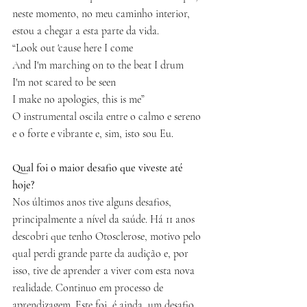
neste momento, no meu caminho interior, 
estou a chegar a esta parte da vida. 
“Look out 'cause here I come
And I'm marching on to the beat I drum
I'm not scared to be seen
I make no apologies, this is me”
O instrumental oscila entre o calmo e sereno 
e o forte e vibrante e, sim, isto sou Eu.
Qual foi o maior desafio que viveste até 
hoje? 
Nos últimos anos tive alguns desafios, 
principalmente a nível da saúde. Há 11 anos 
descobri que tenho Otosclerose, motivo pelo 
qual perdi grande parte da audição e, por 
isso, tive de aprender a viver com esta nova 
realidade. Continuo em processo de 
aprendizagem. Este foi, é ainda, um desafio. 