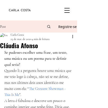
Registre-se
Post
Carla Costa
23 de mar. de 2020
4 min de leitura
Cláudia Afonso
Se pudesses escolher uma frase, um texto, 
uma música ou um poema para te definir 
qual seria?
Quando li a pergunta houve uma música que 
me veio logo à cabeça, não sei se me define, 
mas nos últimos dois anos identifico-me 
muito com ela: “
The Greatest Showman - 
This Is Me
”.
A letra é fabulosa e descreve um pouco o 
caminho interior que tenho feito. Diria que, 