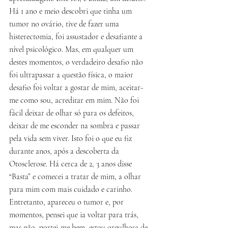
Há 1 ano e meio descobri que tinha um 
tumor no ovário, tive de fazer uma 
histerectomia, foi assustador e desafiante a 
nível psicológico. Mas, em qualquer um 
destes momentos, o verdadeiro desafio não 
foi ultrapassar a questão física, o maior 
desafio foi voltar a gostar de mim, aceitar-
me como sou, acreditar em mim. Não foi 
fácil deixar de olhar só para os defeitos, 
deixar de me esconder na sombra e passar 
pela vida sem viver. Isto foi o que eu fiz 
durante anos, após a descoberta da 
Otosclerose. Há cerca de 2, 3 anos disse 
“Basta” e comecei a tratar de mim, a olhar 
para mim com mais cuidado e carinho. 
Entretanto, apareceu o tumor e, por 
momentos, pensei que ia voltar para trás, 
mas não, portei-me bem, estou orgulhosa de 