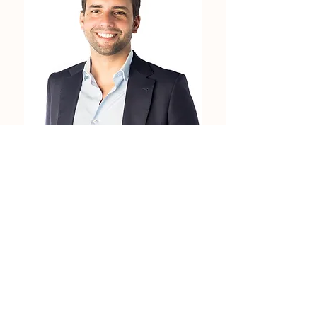
O Agente que Marca foi uma
experiência muito enriquecedora
para mim. Procurava fazer uma
reflexão ao nível da minha marca,
ser desafiado e ouvir as partilhas
dos outros agentes. Acho que
levámos daqui uma ótima mistura
de conhecimento, seja de boas
práticas, e, no geral, uma grande
fonte de inspiração. É um curso que