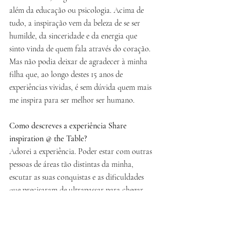
além da educação ou psicologia. Acima de 
tudo, a inspiração vem da beleza de se ser 
humilde, da sinceridade e da energia que 
sinto vinda de quem fala através do coração. 
Mas não podia deixar de agradecer à minha 
filha que, ao longo destes 15 anos de 
experiências vividas, é sem dúvida quem mais 
me inspira para ser melhor ser humano.
Como descreves a experiência Share 
inspiration @ the Table?
Adorei a experiência. Poder estar com outras 
pessoas de áreas tão distintas da minha, 
escutar as suas conquistas e as dificuldades 
que precisaram de ultrapassar para chegar 
onde se encontram hoje foi, sem dúvida, uma 
das melhores experiências que abracei. É uma 
iniciativa muito positiva, mesmo para 